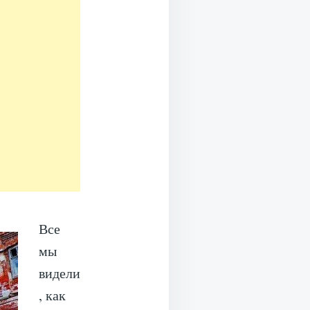
Все
мы
видели
, как