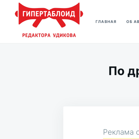
Перейти
Искать:
к
ГЛАВНАЯ
ОБ А
содержимому
Гипертаблоид редактора Удико
Фотоблог человека мира
По д
Реклама о