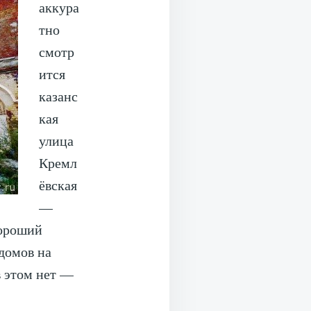
аккура
тно
смотр
ится
казанс
кая
улица
Кремл
ёвская
—
хороший
 домов на
в этом нет —