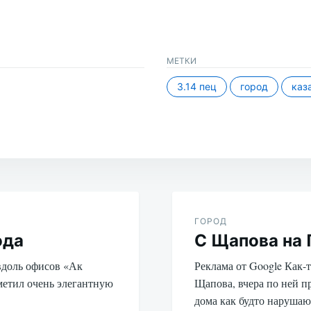
МЕТКИ
3.14 пец
город
каз
ГОРОД
ода
С Щапова на
вдоль офисов «Ак
Реклама от Google Как-
аметил очень элегантную
Щапова, вчера по ней п
дома как будто наруша