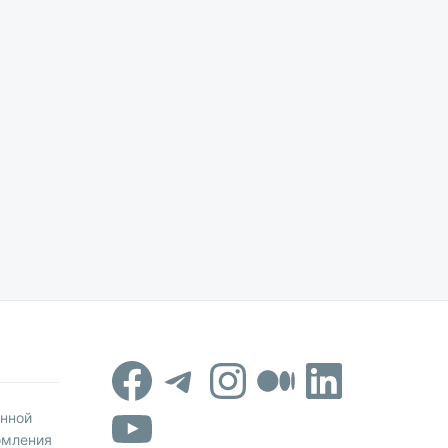
Facebook
Telegram
Instagram
Средни
Linked
YouTube
онной
омления