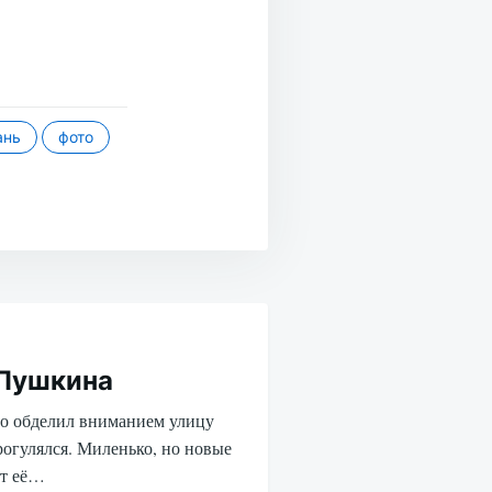
ань
фото
 Пушкина
то обделил вниманием улицу
рогулялся. Миленько, но новые
ют её…