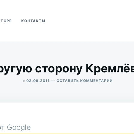
ВТОРЕ
КОНТАКТЫ
ва
ругую сторону Кремлё
в
ДЛЯ
02.09.2011
ОСТАВИТЬ КОММЕНТАРИЙ
ПО
ALEKSANDR
ДРУГУЮ
UDIKOV
СТОРОНУ
КРЕМЛЁВ
т Google