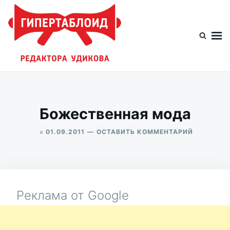
Перейти
Искать:
к
содержимому
Гипертаблоид редактора Удикова
Фотоблог человека мира
Божественная мода
в
ДЛЯ
01.09.2011
ОСТАВИТЬ КОММЕНТАРИЙ
БОЖЕСТВ
ALEKSANDR
МОДА
UDIKOV
Реклама от Google