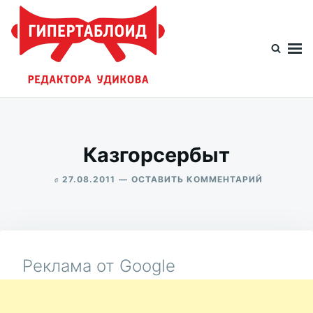
Перейти
Искать:
к
содержимому
Гипертаблоид редактора Удикова
Фотоблог человека мира
Казгорсербыт
в
ДЛЯ
27.08.2011
ОСТАВИТЬ КОММЕНТАРИЙ
КАЗГОРС
ALEKSANDR
UDIKOV
Реклама от Google