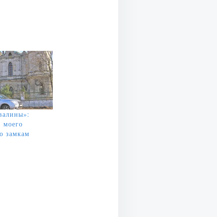
валины»:
 моего
о замкам