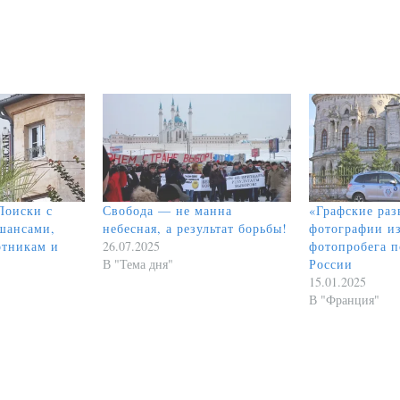
Поиски с
Свобода — не манна
«Графские раз
шансами,
небесная, а результат борьбы!
фотографии из
ртникам и
26.07.2025
фотопробега п
В "Тема дня"
России
15.01.2025
В "Франция"