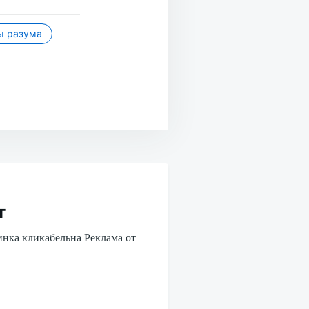
ы разума
т
инка кликабельна Реклама от