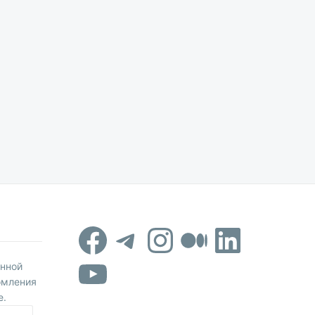
Facebook
Telegram
Instagram
Средни
Linked
YouTube
онной
омления
е.