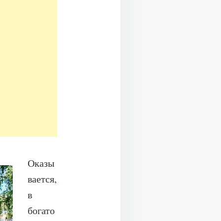
Оказы
вается,
в
богато