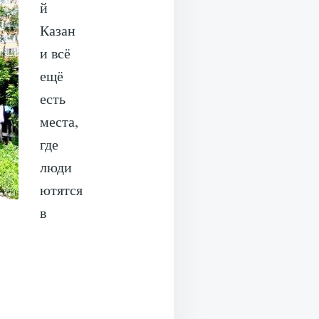
й
Казан
и всё
ещё
есть
места,
где
люди
ютятся
в