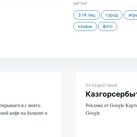
МЕТКИ
3.14 пец
город
игр
казань
фото
ПУТЕШЕСТВИЯ
Казгорсербы
открывается с моего
Реклама от Google Карт
нний кофе на балконе и
Google