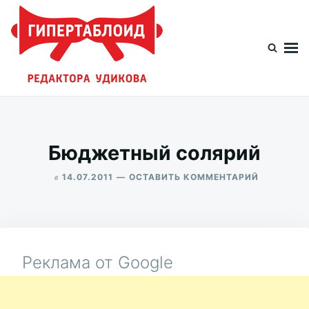
Перейти
Искать:
к
содержимому
Гипертаблоид редактора Удикова
Фотоблог человека мира
Бюджетный солярий
в
ДЛЯ
14.07.2011
ОСТАВИТЬ КОММЕНТАРИЙ
БЮДЖЕТ
ALEKSANDR
СОЛЯРИЙ
UDIKOV
Реклама от Google