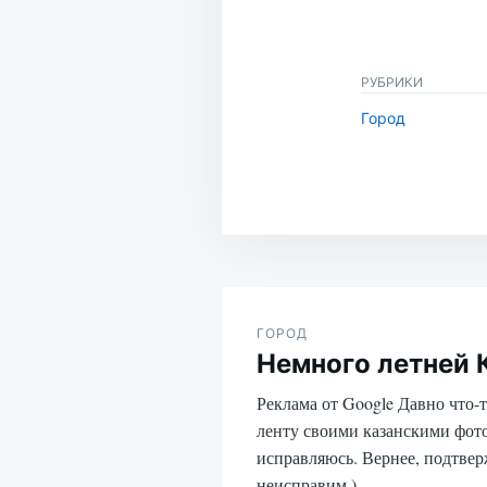
РУБРИКИ
Город
Навигация
по
ГОРОД
Немного летней 
записям
Реклама от Google Давно что-т
ленту своими казанскими фот
исправляюсь. Вернее, подтве
неисправим )…