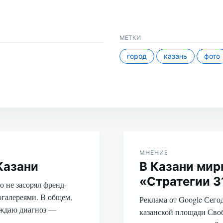
МЕТКИ
город
казань
фото
МНЕНИЕ
Казани
В Казани мир
«Стратегии 3
о не засорял френд-
огалереями. В общем,
Реклама от Google Сегод
рждаю диагноз —
казанской площади Сво