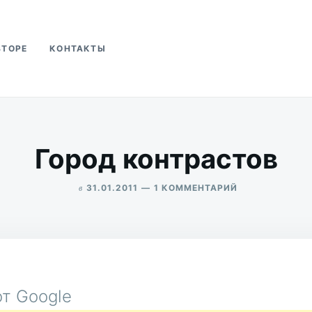
ВТОРЕ
КОНТАКТЫ
ва
Город контрастов
в
К
31.01.2011
1 КОММЕНТАРИЙ
ЗАПИСИ
ALEKSANDR
ГОРОД
UDIKOV
КОНТРАСТОВ
т Google