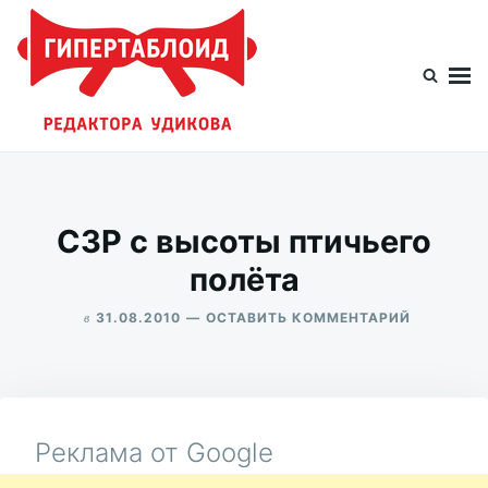
Перейти
Искать:
к
содержимому
Гипертаблоид редактора Удикова
Фотоблог человека мира
СЗР с высоты птичьего
полёта
в
ДЛЯ
31.08.2010
ОСТАВИТЬ КОММЕНТАРИЙ
СЗР
ALEKSANDR
С
UDIKOV
ВЫСОТЫ
ПТИЧЬЕГ
ПОЛЁТА
Реклама от Google