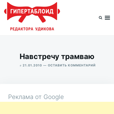
Перейти
Искать:
к
содержимому
Гипертаблоид редактора Удикова
Фотоблог человека мира
Навстречу трамваю
в
ДЛЯ
21.01.2010
ОСТАВИТЬ КОММЕНТАРИЙ
НАВСТРЕ
ALEKSANDR
ТРАМВАЮ
UDIKOV
Реклама от Google