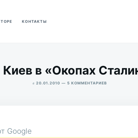
ВТОРЕ
КОНТАКТЫ
ва
 Киев в «Окопах Стали
в
К
20.01.2010
5 КОММЕНТАРИЕВ
ЗАПИСИ
ALEKSANDR
СТАРЫЙ
UDIKOV
КИЕВ
В
«ОКОПАХ
СТАЛИНГРАД
т Google