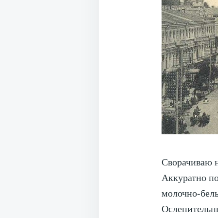
Сворачиваю н
Аккуратно п
молочно-белы
Ослепительны