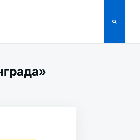
нграда»
А»