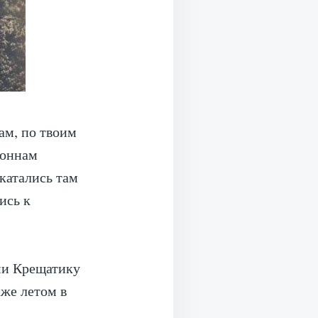
ам, по твоим
лоннам
катались там
ись к
ми Крещатику
же летом в