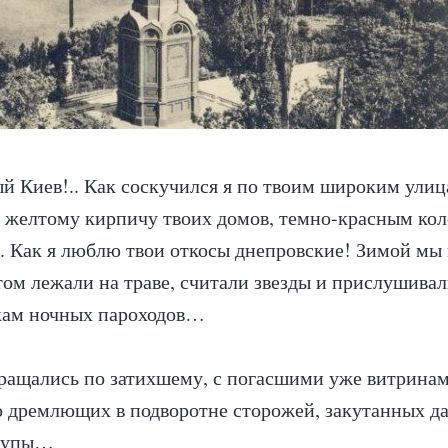
 Киев!.. Как соскучился я по твоим широким улиц
 желтому кирпичу твоих домов, темно-красным ко
. Как я люблю твои откосы днепровские! Зимой мы 
том лежали на траве, считали звезды и прислушивал
кам ночных пароходов…
вращались по затихшему, с погасшими уже витрина
о дремлющих в подворотне сторожей, закутанных да
улупы…