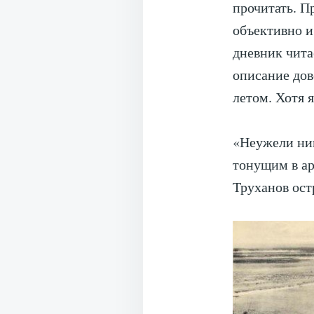
прочитать. П
объективно и 
дневник чита
описание дов
летом. Хотя я
«Неужели ник
тонущим в ар
Труханов ос