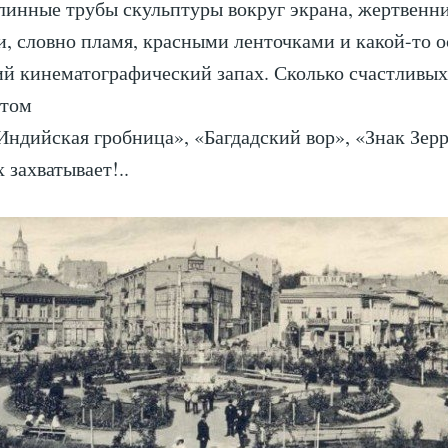
линные трубы скульптуры вокруг экрана, жертвенн
 словно пламя, красными ленточками и какой-то о
й кинематографический запах. Сколько счастливы
этом
Индийская гробница», «Багдадский вор», «Знак Зер
 захватывает!..