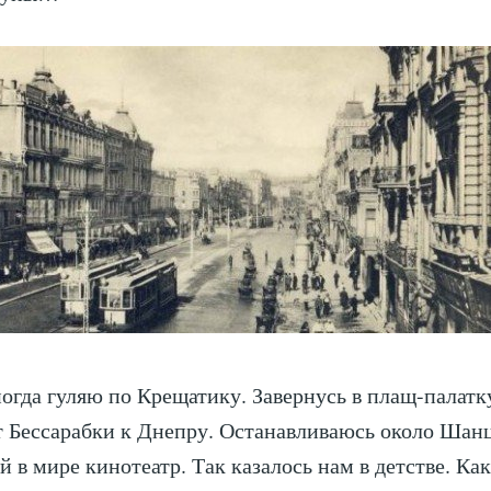
ногда гуляю по Крещатику. Завернусь в плащ-палатк
от Бессарабки к Днепру. Останавливаюсь около Шан
 в мире кинотеатр. Так казалось нам в детстве. Ка