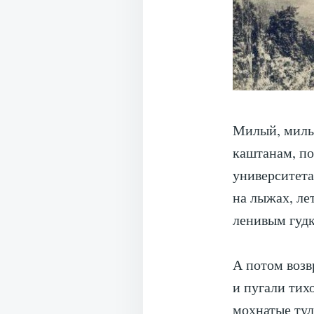
Милый, милый
каштанам, по
университета
на лыжах, ле
ленивым гуд
А потом воз
и пугали тих
мохнатые т