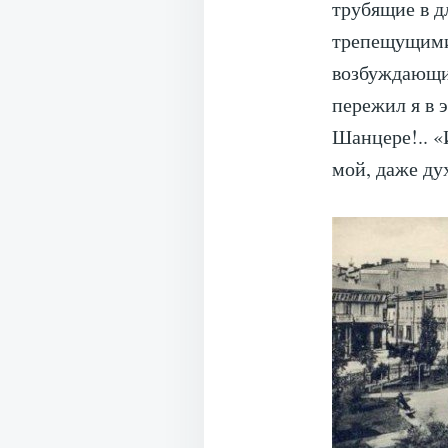
трубящие в д
трепещущими,
возбуждающи
пережил я в 
Шанцере!.. «
мой, даже дух