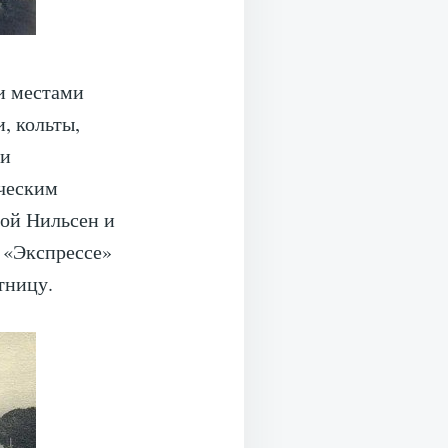
и местами
, кольты,
ми
ческим
ой Нильсен и
в «Экспрессе»
тницу.