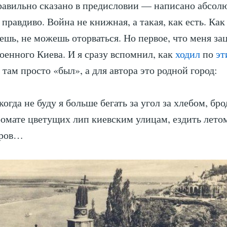
равильно сказано в предисловии — написано абсол
правдиво. Война не книжная, а такая, как есть. Как
ешь, не можешь оторваться. Но первое, что меня з
оенного Киева. И я сразу вспомнил, как
ходил
по
эт
 там просто «был», а для автора это родной город:
огда не буду я больше бегать за угол за хлебом, бро
омате цветущих лип киевским улицам, ездить летом
тров…