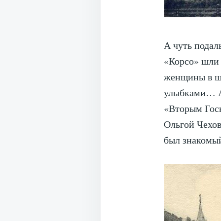
А чуть подал
«Корсо» шли 
женщины в шт
улыбками… А
«Вторым Гос
Ольгой Чехов
был знакомый