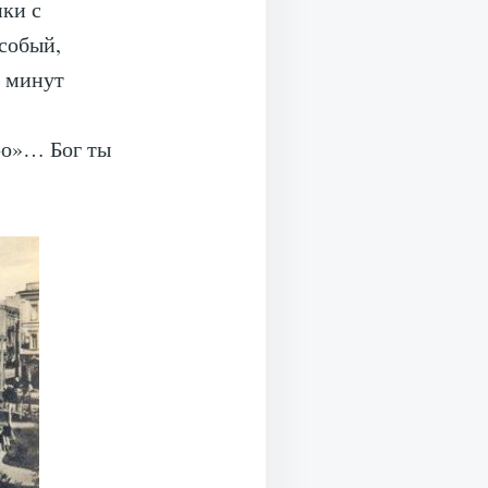
ики с
собый,
х минут
ро»… Бог ты