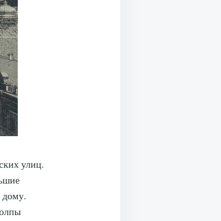
ских улиц.
льшие
 дому.
толпы