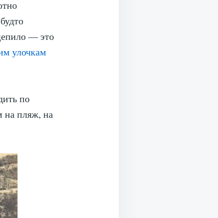
ютно
 будто
ацепило — это
им улочкам
дить по
 на пляж, на