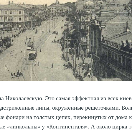
а Николаевскую. Это самая эффектная из всех киев
одстриженные липы, окруженные решеточками. Бо
е фонари на толстых цепях, перекинутых от дома к
е «линкольны» у «Континенталя». А около цирка 