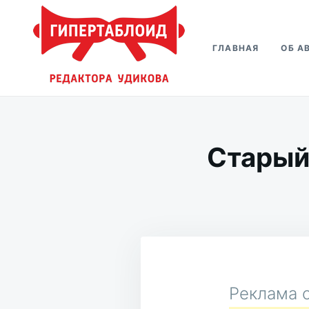
Перейти
Искать:
к
ГЛАВНАЯ
ОБ А
содержимому
Гипертаблоид редактора Удико
Фотоблог человека мира
Старый
Реклама о