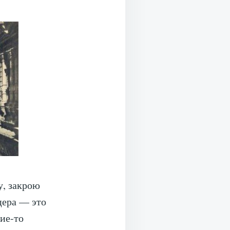
у, закрою
цера — это
кие-то