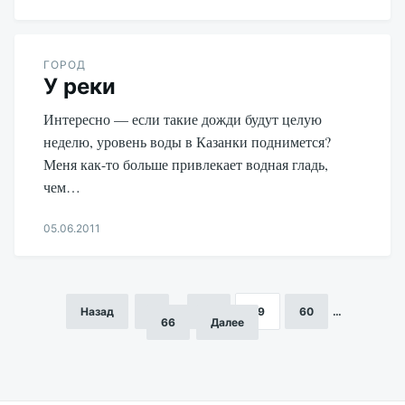
Aleksandr
Udikov
ГОРОД
У реки
Интересно — если такие дожди будут целую
неделю, уровень воды в Казанки поднимется?
Меня как-то больше привлекает водная гладь,
чем…
05.06.2011
Aleksandr
Udikov
Назад
1
…
58
59
60
…
Пагинация
66
Далее
записей