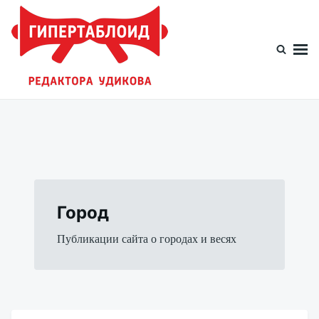
Перейти
Искать:
к
содержимому
Гипертаблоид редактора Удикова
Фотоблог человека мира
Город
Публикации сайта о городах и весях