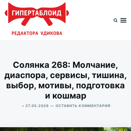
Перейти
Искать:
к
содержимому
Гипертаблоид редактора Удикова
Фотоблог человека мира
Солянка 268: Молчание,
диаспора, сервисы, тишина,
выбор, мотивы, подготовка
и кошмар
в
ДЛЯ
27.05.2026
ОСТАВИТЬ КОММЕНТАРИЙ
СОЛЯНКА
ALEKSANDR
268:
UDIKOV
МОЛЧАНИ
ДИАСПОР