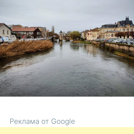
ЧЕБОКСА
ФИНАЛЬН
АККОРД,
БЛАГОДА
ЗА
ПОМОЩЬ
Реклама от Google