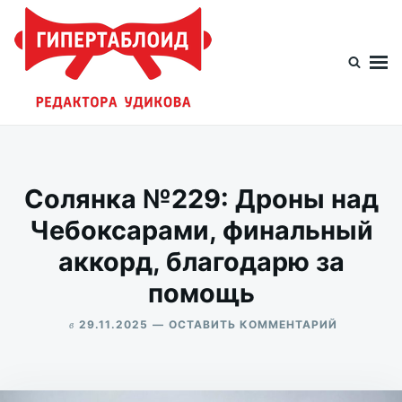
Перейти
Искать:
к
содержимому
Гипертаблоид редактора Удикова
Фотоблог человека мира
Солянка №229: Дроны над
Чебоксарами, финальный
аккорд, благодарю за
помощь
в
ДЛЯ
29.11.2025
ОСТАВИТЬ КОММЕНТАРИЙ
СОЛЯНКА
ALEKSANDR
№229:
UDIKOV
ДРОНЫ
НАД