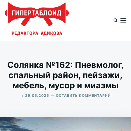
Перейти
Искать:
к
содержимому
Гипертаблоид редактора Удикова
Фотоблог человека мира
Солянка №162: Пневмолог,
спальный район, пейзажи,
мебель, мусор и миазмы
в
ДЛЯ
29.05.2025
ОСТАВИТЬ КОММЕНТАРИЙ
СОЛЯНКА
ALEKSANDR
№162:
UDIKOV
ПНЕВМОЛ
СПАЛЬН
РАЙОН,
ПЕЙЗАЖИ