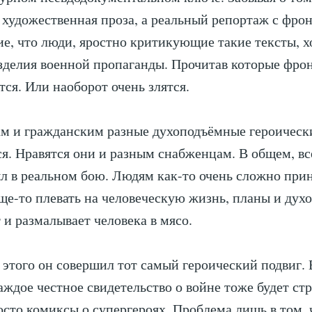
 художественная проза, а реальный репортаж с фрон
е, что люди, яростно критикующие такие тексты, х
зделия военной пропаганды. Прочитав которые фро
ся. Или наоборот очень злятся.
ам и гражданским разные духоподъёмные героическ
ся. Нравятся они и разным снабженцам. В общем, вс
ыл в реальном бою. Людям как-то очень сложно прин
ще-то плевать на человеческую жизнь, планы и дух
 и размалывает человека в мясо.
 этого он совершил тот самый героический подвиг.
аждое честное свидетельство о войне тоже будет с
осто комиксы о супергероях. Проблема лишь в том, 