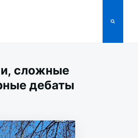
жи, сложные
орные дебаты
ЖИ,
Е