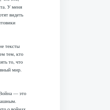
та. У меня
отят видеть
нтовики
ие тексты
ем тем, кто
ять то, что
овный мир.
 Война — это
трашным.
что о войнах