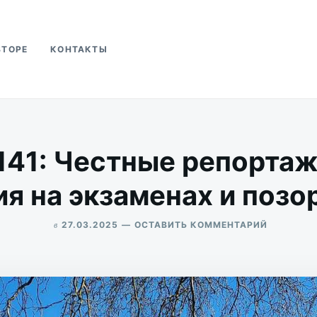
ВТОРЕ
КОНТАКТЫ
ва
41: Честные репорта
ия на экзаменах и поз
в
ДЛЯ
27.03.2025
ОСТАВИТЬ КОММЕНТАРИЙ
СОЛЯНКА
ALEKSANDR
№141:
UDIKOV
ЧЕСТНЫЕ
РЕПОРТА
СЛОЖНЫ
ШАГИ,