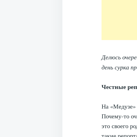
Делюсь очере
день сурка п
Честные реп
На «Медузе» 
Почему-то оч
это своего р
такие репорт