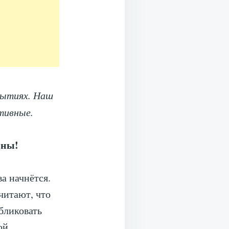
бытиях. Наш
тивные.
йны!
а начнётся.
читают, что
убликовать
ой