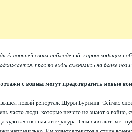
дной порцией своих наблюдений о происходящих со
родолжается, просто виды сменились на более пози
ортажи с войны могут предотвратить новые во
вышел новый репортаж Шуры Буртина. Сейчас снов
ень часто люди, которые ничего не знают о войне, с
ода художественная литература. Они считают, что п
ажи неправильно. Им хочется текстов в стиле военн