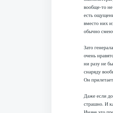
вообще-то не
есть ощущени
вместо них и
обычно смеют
Зато генерал
очень нравят
ни разу не б
снаряду вооб
Он прилетает
Даже если до
страшно. И к
Иначе это пр