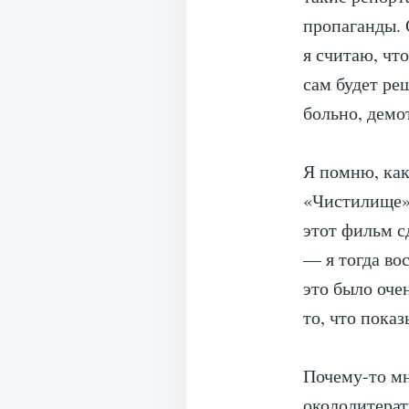
пропаганды. 
я считаю, чт
сам будет реш
больно, демо
Я помню, как
«Чистилище» 
этот фильм с
— я тогда во
это было очен
то, что пока
Почему-то мн
окололитерат