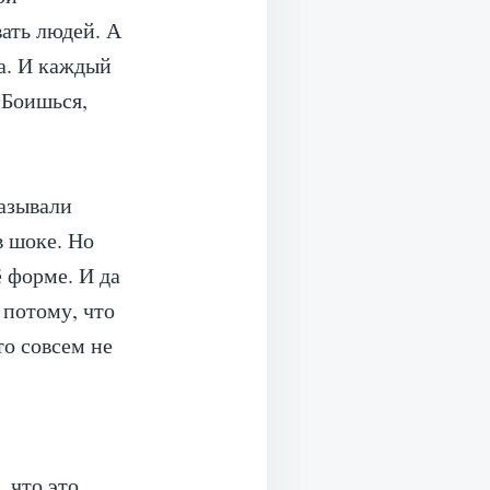
вать людей. А
да. И каждый
. Боишься,
казывали
в шоке. Но
 форме. И да
 потому, что
то совсем не
 что это,