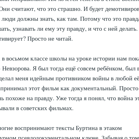
Они считают, что это страшно. И будет демотивиро
о люди должны знать, как там. Потому что это прав
ать, узнавать ли ему эту правду, и что с ней делать
тивирует? Просто не читай.
 в восьмом классе школы на уроке истории нам по
Невзорова. Я был тогда ещё совсем ребёнком, был 
делал меня идейным противником войны в любой её
спринимал этот фильм как документальный. Просто
ь похоже на правду. Уже тогда я понял, что война э
зывали в советских фильмах.
огие воспринимают тексты Буртина в этаком
урном псевдодокументальном ключе. Забывая о том,