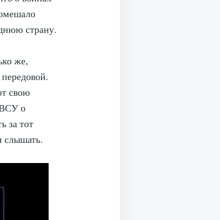
помешало
еднюю страну.
ько же,
 передовой.
ют свою
 ВСУ о
ь за тот
и слышать.