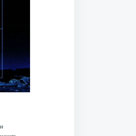
 и
арушать