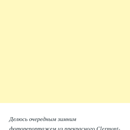
Делюсь очередным зимним
фоторепортажем из прекрасного Clermont-