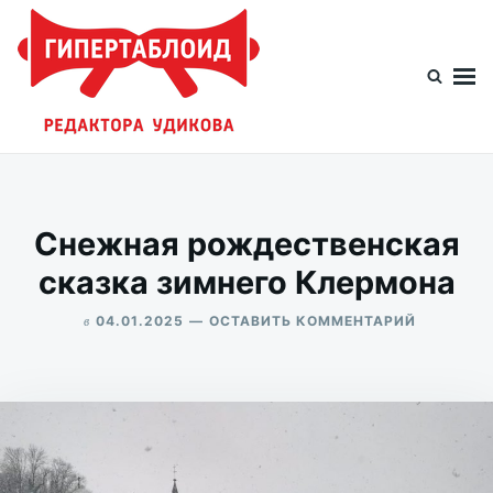
Перейти
Искать:
к
содержимому
Гипертаблоид редактора Удикова
Фотоблог человека мира
Снежная рождественская
сказка зимнего Клермона
в
ДЛЯ
04.01.2025
ОСТАВИТЬ КОММЕНТАРИЙ
СНЕЖНАЯ
ALEKSANDR
РОЖДЕСТ
UDIKOV
СКАЗКА
ЗИМНЕГО
КЛЕРМОН