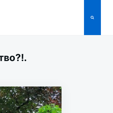
тво?!.
,
ВО
?!.