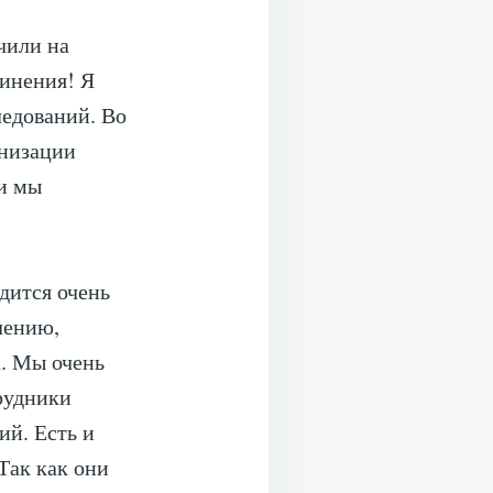
чили на
винения! Я
ледований. Во
анизации
ии мы
дится очень
лению,
. Мы очень
рудники
й. Есть и
Так как они