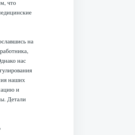
м, что
 медицинские
ославшись на
 работника,
Однако нас
егулирования
ния наших
мацию и
ы. Детали
о