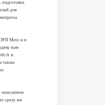
, подготовка
илий для
 вопросы
OFII Metz и в
ндеву нам
ii.fr и
мы также
на
с описанием
о сразу же