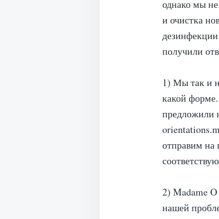
однако мы не
и очистка но
дезинфекции 
получили отв
1) Мы так и н
какой форме.
предложили н
orientations.
отправим на 
соответствую
2) Madame O 
нашей пробле