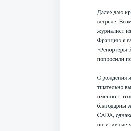
Далее даю кр
встрече. Воз
журналист из
Францию я вм
«Репортёры б
попросили п
С рождения я
тщательно вы
именно с эти
благодарны з
CADA, однако
позитивные м