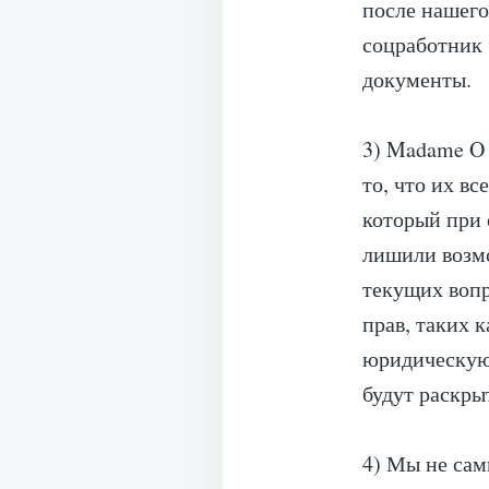
после нашего
соцработник 
документы.
3) Madame O 
то, что их в
который при 
лишили возмо
текущих вопр
прав, таких 
юридическую
будут раскры
4) Мы не сам