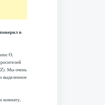
поверил в
dame O,
просителей
Z). Мы очень
 и выделенное
ю комнату,