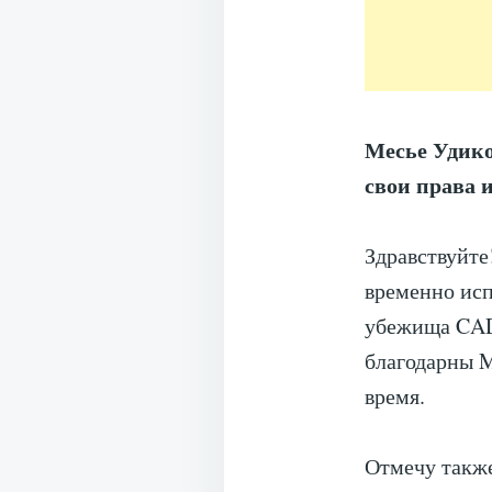
Месье Удико
свои права и
Здравствуйте
временно ис
убежища CADA
благодарны M
время.
Отмечу также