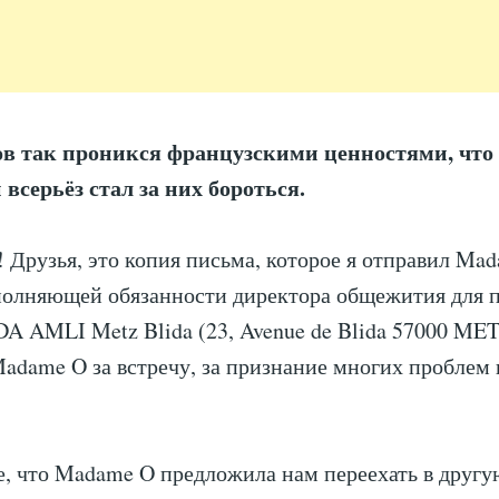
в так проникся французскими ценностями, что 
 всерьёз стал за них бороться.
! Друзья, это копия письма, которое я отправил Ma
полняющей обязанности директора общежития для 
 AMLI Metz Blida (23, Avenue de Blida 57000 MET
adame O за встречу, за признание многих проблем
, что Madame O предложила нам переехать в другу