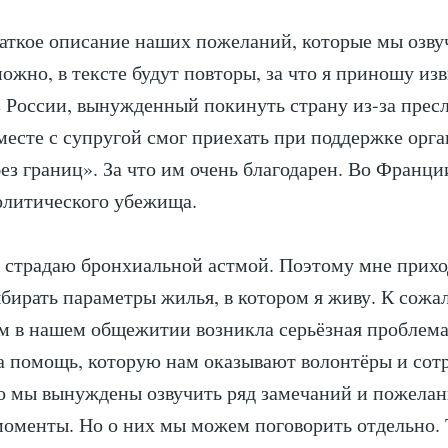
аткое описание наших пожеланий, которые мы озву
можно, в тексте будут повторы, за что я приношу из
 России, вынужденный покинуть страну из-за прес
есте с супругой смог приехать при поддержке орг
ез границ». За что им очень благодарен. Во Франц
олитического убежища.
 страдаю бронхиальной астмой. Поэтому мне прихо
бирать параметры жилья, в котором я живу. К сожа
м в нашем общежитии возникла серьёзная проблема
а помощь, которую нам оказывают волонтёры и сот
 мы вынуждены озвучить ряд замечаний и пожелани
оменты. Но о них мы можем поговорить отдельно. 