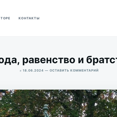
ВТОРЕ
КОНТАКТЫ
ва
да, равенство и братс
в
ДЛЯ
18.06.2024
ОСТАВИТЬ КОММЕНТАРИЙ
СВОБОДА
ALEKSANDR
РАВЕНСТ
UDIKOV
И
БРАТСТВО