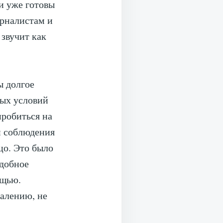
 и уже готовы
урналистам и
 звучит как
ы долгое
ых условий
пробиться на
и соблюдения
цо. Это было
одобное
ощью.
жалению, не