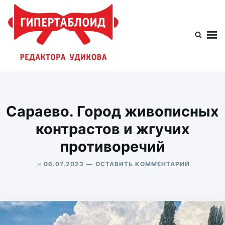
Перейти
Искать:
к
содержимому
Гипертаблоид редактора Удикова
Фотоблог человека мира
Сараево. Город живописных
контрастов и жгучих
противоречий
в
ДЛЯ
06.07.2023
ОСТАВИТЬ КОММЕНТАРИЙ
САРАЕВО.
ALEKSANDR
ГОРОД
UDIKOV
ЖИВОПИ
КОНТРАС
И
ЖГУЧИХ