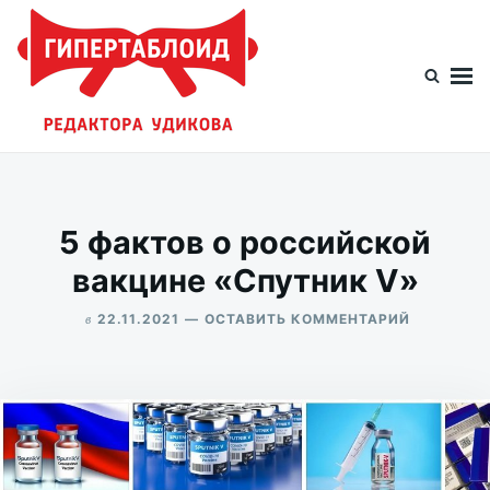
Перейти
Искать:
к
содержимому
Гипертаблоид редактора Удикова
Фотоблог человека мира
5 фактов о российской
вакцине «Спутник V»
в
ДЛЯ
22.11.2021
ОСТАВИТЬ КОММЕНТАРИЙ
5
ALEKSANDR
ФАКТОВ
UDIKOV
О
РОССИЙС
ВАКЦИНЕ
«СПУТНИ
V»