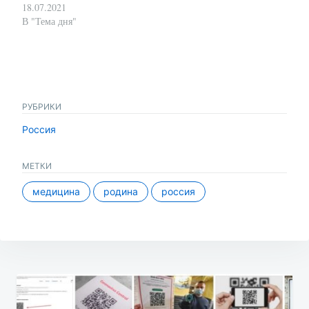
18.07.2021
В "Тема дня"
РУБРИКИ
Россия
МЕТКИ
медицина
родина
россия
Навигация
по