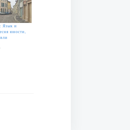
: Язык и
есня юности,
авли
"