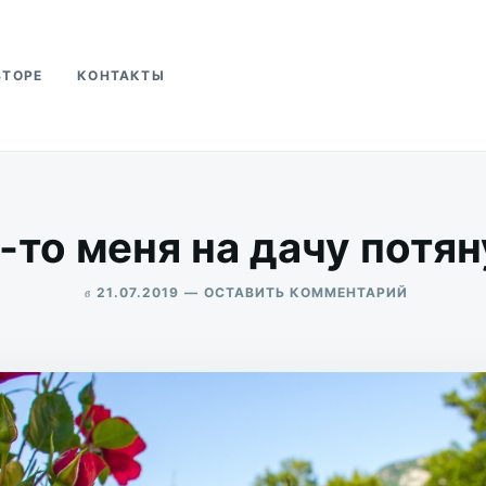
ВТОРЕ
КОНТАКТЫ
ва
-то меня на дачу потян
в
ДЛЯ
21.07.2019
ОСТАВИТЬ КОММЕНТАРИЙ
ЧТО-
ALEKSANDR
ТО
UDIKOV
МЕНЯ
НА
ДАЧУ
ПОТЯНУЛО