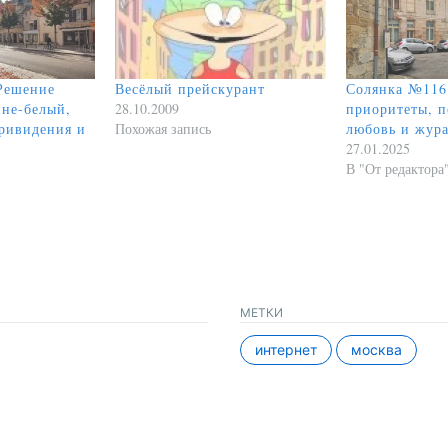
Решение
Весёлый прейскурант
Солянка №116
ине-белый,
28.10.2009
приоритеты, п
привидения и
Похожая запись
любовь и жур
27.01.2025
В "От редактора
МЕТКИ
интернет
москва