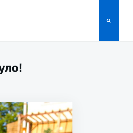
уло!
!