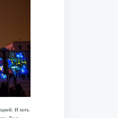
ицией. И хоть
во. Да и