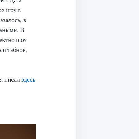
ое шоу в
азалось, в
льными. В
ектно шоу
асштабное,
 я писал
здесь