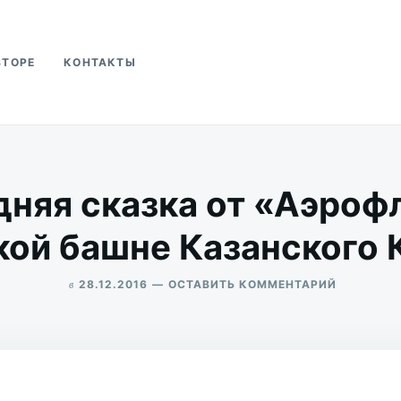
ВТОРЕ
КОНТАКТЫ
ва
няя сказка от «Аэроф
кой башне Казанского 
в
ДЛЯ
28.12.2016
ОСТАВИТЬ КОММЕНТАРИЙ
НОВОГОД
ALEKSANDR
СКАЗКА
UDIKOV
ОТ
«АЭРОФЛ
НА
СПАССКО