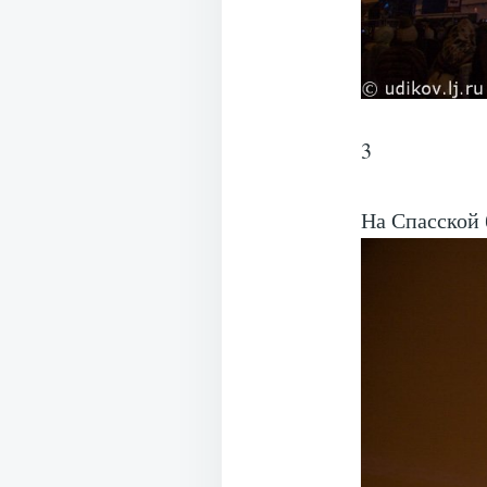
3
На Спасской 