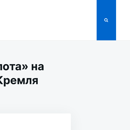
лота» на
Кремля
НЯЯ
ОТА»
Й