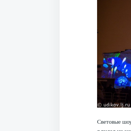
Световые шоу
я видел их у