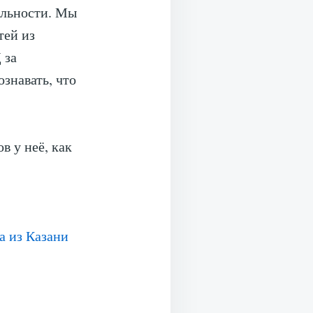
ельности. Мы
тей из
 за
знавать, что
в у неё, как
а из Казани