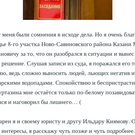
у меня были сомнения в исходе дела. Но я очень бла
ье 8-го участка Ново-Савиновского района Казани
новичу за то, что он разобрался в ситуации и вынес
 решение. Слушая записи из суда, я поражался его 
ю, ведь сложно выносить людей, льющих негатив и
арскими водопадами. Спокойствию и беспристраст
ртазина мне остаётся только по-белому позавидова
лся и наговорил бы лишнего… (
арен я и своему юристу и другу Ильдару Киямову. О
интересы, я расскажу чуть позже и чуть подробнее.