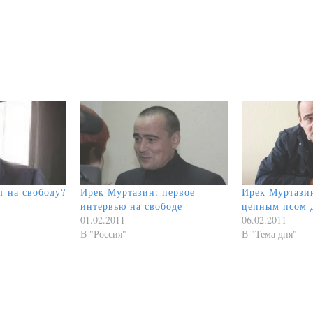
т на свободу?
Ирек Муртазин: первое
Ирек Муртазин
интервью на свободе
цепным псом 
01.02.2011
06.02.2011
В "Россия"
В "Тема дня"