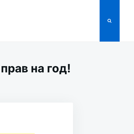
прав на год!
!
ИНУ