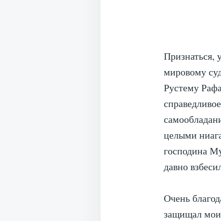
Признаться, 
мировому суд
Рустему Рафа
справедливое
самообладани
целыми ниаг
господина Му
давно взбеси
Очень благод
защищал мои 