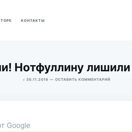
ВТОРЕ
КОНТАКТЫ
ва
! Нотфуллину лишили 
в
ДЛЯ
30.11.2016
ОСТАВИТЬ КОММЕНТАРИЙ
МЫ
ALEKSANDR
ПОБЕДИЛИ
UDIKOV
НОТФУЛЛ
ЛИШИЛИ
ПРАВ
НА
ГОД!
т Google