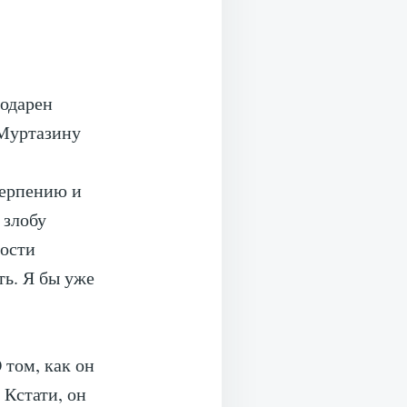
годарен
 Муртазину
терпению и
 злобу
ности
ть. Я бы уже
 том, как он
 Кстати, он