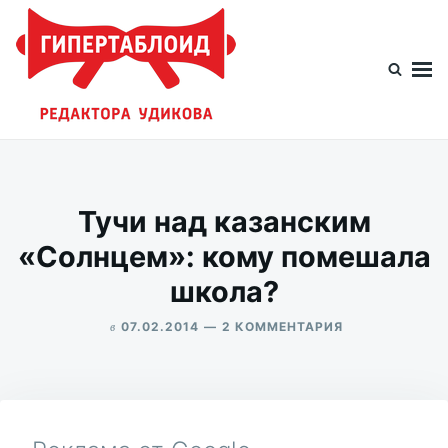
Перейти
Искать:
к
содержимому
Гипертаблоид редактора Удикова
Фотоблог человека мира
Тучи над казанским
«Солнцем»: кому помешала
школа?
в
К
07.02.2014
2 КОММЕНТАРИЯ
ЗАПИСИ
ALEKSANDR
ТУЧИ
UDIKOV
НАД
КАЗАНСКИМ
«СОЛНЦЕМ»:
КОМУ