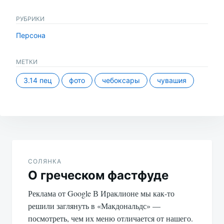
РУБРИКИ
Персона
МЕТКИ
3.14 пец
фото
чебоксары
чувашия
Навигация
по
СОЛЯНКА
О греческом фастфуде
записям
Реклама от Google В Ираклионе мы как-то
решили заглянуть в «Макдональдс» —
посмотреть, чем их меню отличается от нашего.