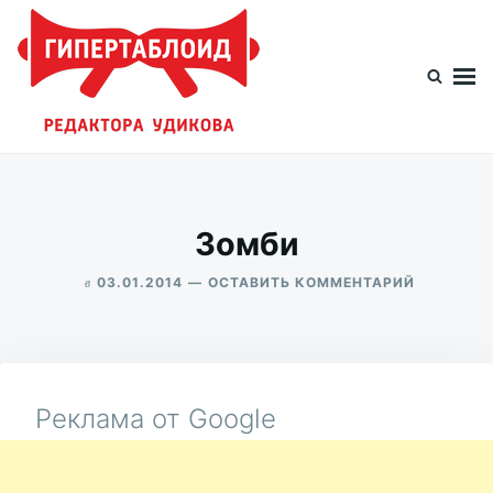
Перейти
Искать:
к
содержимому
Гипертаблоид редактора Удикова
Фотоблог человека мира
Зомби
в
ДЛЯ
03.01.2014
ОСТАВИТЬ КОММЕНТАРИЙ
ЗОМБИ
ALEKSANDR
UDIKOV
Реклама от Google