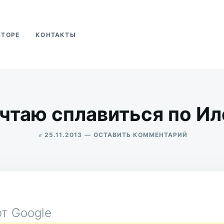
ВТОРЕ
КОНТАКТЫ
ва
чтаю сплавиться по Ил
в
ДЛЯ
25.11.2013
ОСТАВИТЬ КОММЕНТАРИЙ
МЕЧТАЮ
ALEKSANDR
СПЛАВИТ
UDIKOV
ПО
ИЛЕТИ
т Google