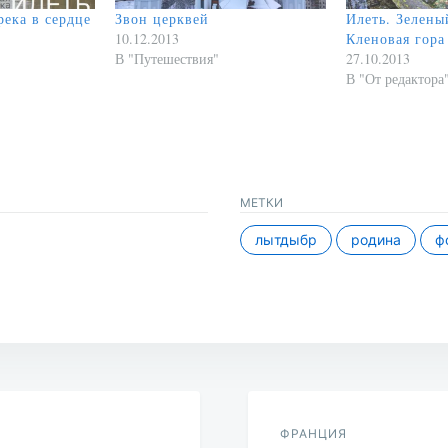
река в сердце
Звон церквей
Илеть. Зелены
10.12.2013
Кленовая гора
В "Путешествия"
27.10.2013
В "От редактора
МЕТКИ
лытдыбр
родина
ф
ФРАНЦИЯ