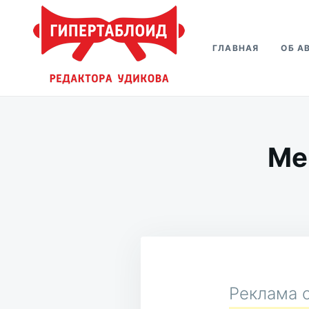
Перейти
Искать:
к
ГЛАВНАЯ
ОБ А
содержимому
Гипертаблоид редактора Удико
Фотоблог человека мира
Ме
Реклама о