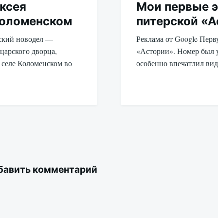
ксея
Мои первые э
Коломенском
питерской «А
вский новодел —
Реклама от Google Перв
царского дворца,
«Астории». Номер был 
 селе Коломенском во
особенно впечатлил ви
бавить комментарий