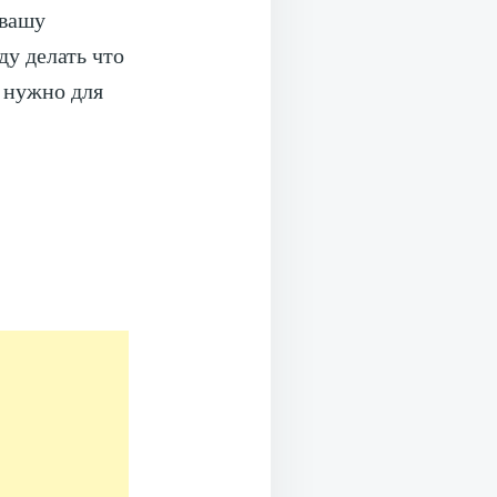
 вашу
у делать что
я нужно для