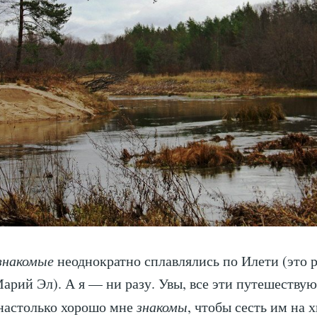
знакомые
неоднократно сплавлялись по Илети (это р
арий Эл). А я — ни разу. Увы, все эти путешеству
настолько хорошо мне
знакомы
, чтобы сесть им на х