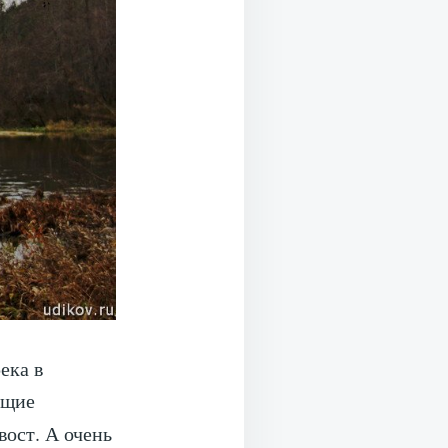
ека в
ющие
вост. А очень