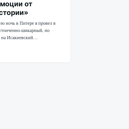
моции от
стории»
ую ночь в Питере я провел в
утонченно-шикарный, но
д на Исакиевский…