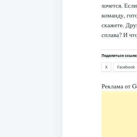
хочется. Если
команду, гот
скажете. Дру
сплава? И что
Поделиться ссылк
X
Facebook
Реклама от G