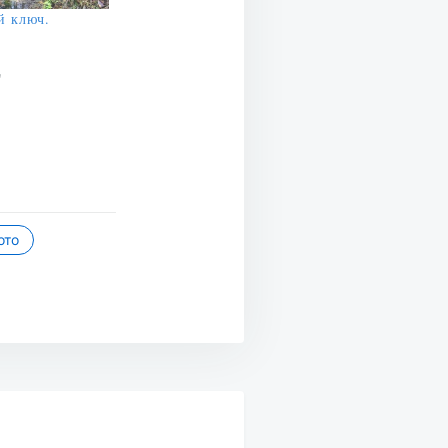
й ключ.
"
ото