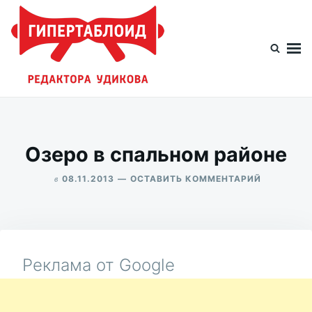
Перейти
Искать:
к
содержимому
Гипертаблоид редактора Удикова
Фотоблог человека мира
Озеро в спальном районе
в
ДЛЯ
08.11.2013
ОСТАВИТЬ КОММЕНТАРИЙ
ОЗЕРО
ALEKSANDR
В
UDIKOV
СПАЛЬНО
РАЙОНЕ
Реклама от Google