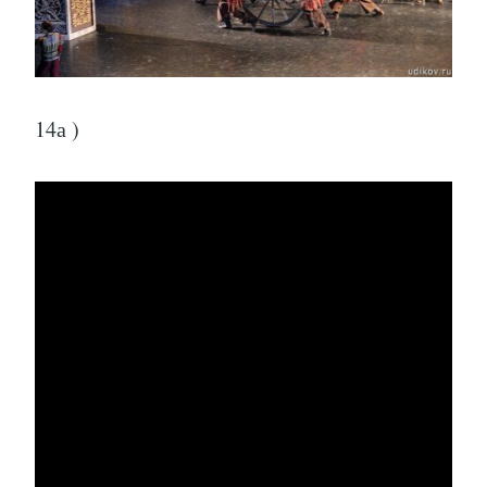
14а )