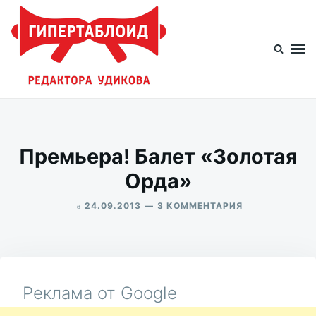
Перейти
Искать:
к
содержимому
Гипертаблоид редактора Удикова
Фотоблог человека мира
Премьера! Балет «Золотая
Орда»
в
К
24.09.2013
3 КОММЕНТАРИЯ
ЗАПИСИ
ALEKSANDR
ПРЕМЬЕРА!
UDIKOV
БАЛЕТ
«ЗОЛОТАЯ
ОРДА»
Реклама от Google