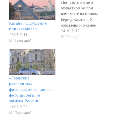
Нет, это это я не о
эффектном жилом
комплексе на правом
берегу Казанки. Я,
Казань: Ощущения
собственно, о самом
понаехавшего
береге. Ведь прямо перед
24.10.2012
17.03.2011
новыми современными
В "Город"
В "Тема дня"
зданиями здесь пролегает
самая настоящая пустыня.
Ближе к первой линии
застройки сейчас
стремительными темпами
строят дорогу между
Ленинской дамбой и
«Графские
мостом "Миллениум" -
развалины»:
протянется она от
фотографии из моего
улицы…
фотопробега по
замкам России
15.01.2025
В "Франция"