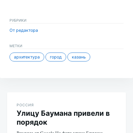
РУБРИКИ
От редактора
МЕТКИ
архитектура
город
казань
Навигация
по
РОССИЯ
Улицу Баумана привели в
записям
порядок
Реклама от Google На фото улица Баумана,