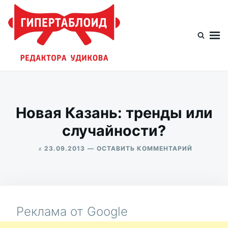
Перейти
Искать:
к
содержимому
Гипертаблоид редактора Удикова
Фотоблог человека мира
Новая Казань: тренды или
случайности?
в
ДЛЯ
23.09.2013
ОСТАВИТЬ КОММЕНТАРИЙ
НОВАЯ
ALEKSANDR
КАЗАНЬ:
UDIKOV
ТРЕНДЫ
ИЛИ
СЛУЧАЙН
Реклама от Google