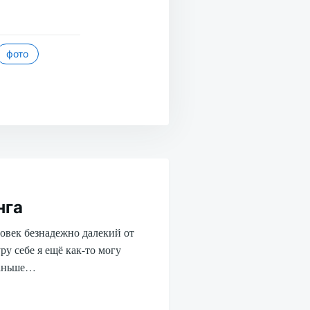
фото
нга
ловек безнадежно далекий от
у себе я ещё как-то могу
Раньше…