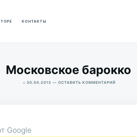
ВТОРЕ
КОНТАКТЫ
ва
Московское барокко
в
ДЛЯ
30.04.2013
ОСТАВИТЬ КОММЕНТАРИЙ
МОСКОВС
ALEKSANDR
БАРОККО
UDIKOV
т Google