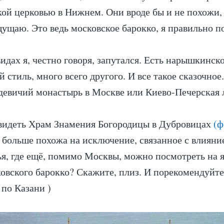
ой церковью в Нижнем. Они вроде бы и не похожи,
щущаю. Это ведь московское барокко, я правильно 
видах я, честно говоря, запутался. Есть нарышкинск
 стиль, много всего другого. И все такое сказочное
девичий монастырь в Москве или Киево-Печерская
увидеть Храм Знамения Богородицы в Дубровицах
(ф
, больше похожа на исключение, связанное с влиян
ья, где ещё, помимо Москвы, можно посмотреть на 
овского барокко? Скажите, плиз. И порекомендуйт
 по Казани )