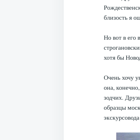
Рождественск
близость я о
Но вот в его 
строгановский
хотя бы Ново
Очень хочу 
она, конечно
зодчих. Друз
образцы моск
экскурсовода