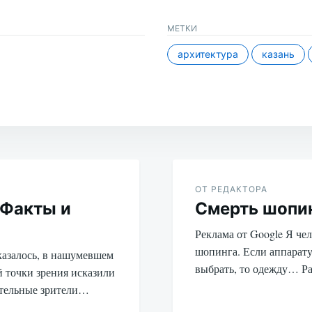
МЕТКИ
архитектура
казань
ОТ РЕДАКТОРА
 Факты и
Смерть шопи
Реклама от Google Я че
шопинга. Если аппаратур
казалось, в нашумевшем
выбрать, то одежду… 
 точки зрения исказили
ительные зрители…