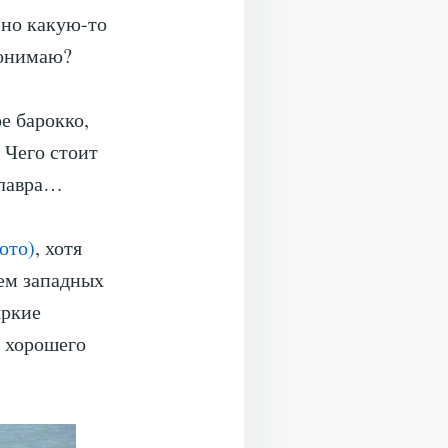
 но какую-то
понимаю?
ое барокко,
. Чего стоит
 лавра…
ото)
, хотя
ием западных
яркие
е хорошего