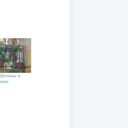
 Цетинье и
йших