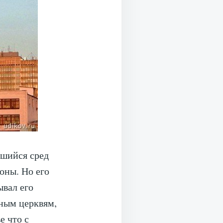
вшийся сред
оны. Но его
ывал его
ным церквям,
е что с