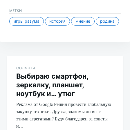
МЕТКИ
игры разума
история
мнение
родина
Навигация
по
СОЛЯНКА
Выбираю смартфон,
записям
зеркалку, планшет,
ноутбук и… утюг
Реклама от Google Решил провести глобальную
закупку техники. Друзья, знакомы ли вы с
этими агрегатами? Буду благодарен за советы
и…