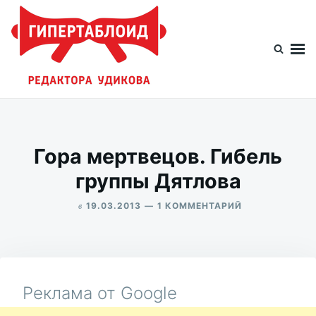
Перейти
Искать:
к
содержимому
Гипертаблоид редактора Удикова
Фотоблог человека мира
Гора мертвецов. Гибель
группы Дятлова
в
К
19.03.2013
1 КОММЕНТАРИЙ
ЗАПИСИ
ALEKSANDR
ГОРА
UDIKOV
МЕРТВЕЦОВ.
ГИБЕЛЬ
ГРУППЫ
ДЯТЛОВА
Реклама от Google