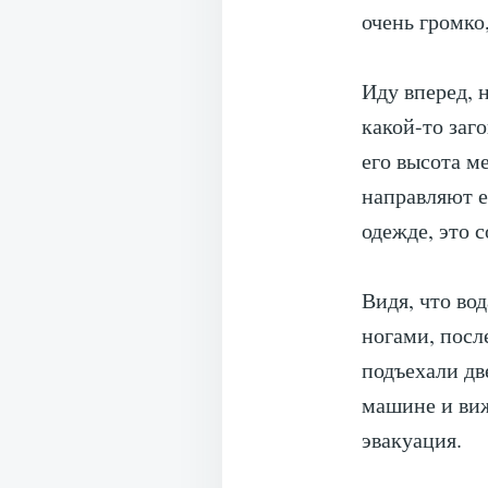
очень громко
Иду вперед, 
какой-то заг
его высота м
направляют е
одежде, это 
Видя, что во
ногами, посл
подъехали дв
машине и виж
эвакуация.