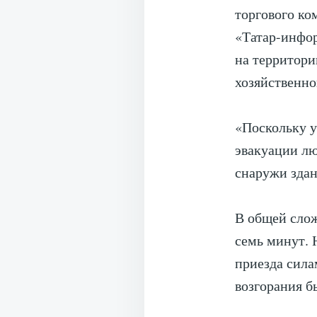
торгового ко
«Татар-инфо
на территори
хозяйственно
«Поскольку у
эвакуации лю
снаружи зда
В общей слож
семь минут. 
приезда сила
возгорания б