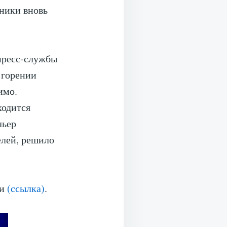
ники вновь
пресс-службы
 горении
имо.
ходится
льер
елей, решило
ми
(ссылка)
.