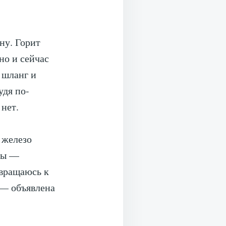
ну. Горит
но и сейчас
 шланг и
удя по-
 нет.
 железо
ены —
звращаюсь к
 — объявлена