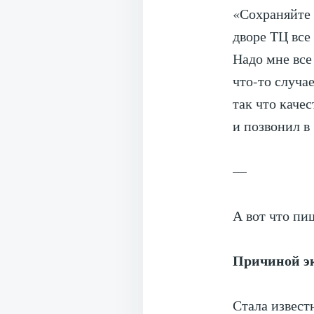
«Сохраняйте 
дворе ТЦ все
Надо мне все 
что-то случа
так что кач
и позвонил в
—
А вот что п
Причиной эк
Стала извест