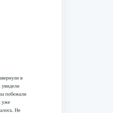
авернули в
, увидели
 мы побежали
х уже
алось. Не