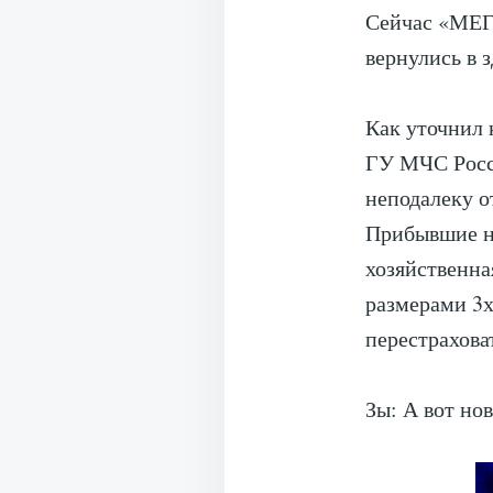
Сейчас «МЕГА
вернулись в з
Как уточнил
ГУ МЧС Росс
неподалеку о
Прибывшие на
хозяйственная
размерами 3х
перестрахова
Зы: А вот но