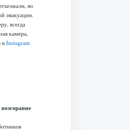
отъезжали, во
ой эвакуации.
ру, всегда
ная камера,
о в
Instagram
 возгорание
ботников