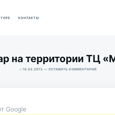
ВТОРЕ
КОНТАКТЫ
ва
р на территории ТЦ «
в
ДЛЯ
16.03.2013
ОСТАВИТЬ КОММЕНТАРИЙ
ПОЖАР
ALEKSANDR
НА
UDIKOV
ТЕРРИТО
ТЦ
«МЕГА»
т Google