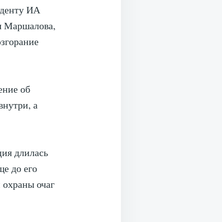
нденту ИА
я Маршалова,
озгорание
ение об
внутри, а
ция длилась
ще до его
 охраны очаг