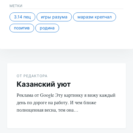
МЕТКИ
3.14 пец
игры разума
маразм крепчал
позитив
родина
Навигация
по
ОТ РЕДАКТОРА
Казанский уют
записям
Реклама от Google Эту картинку я вижу каждый
день по дороге на работу. И чем ближе
полноценная весна, тем она…