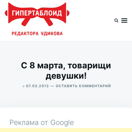
Перейти
Искать:
к
содержимому
Гипертаблоид редактора Удикова
Фотоблог человека мира
C 8 марта, товарищи
девушки!
в
ДЛЯ
07.03.2013
ОСТАВИТЬ КОММЕНТАРИЙ
C
ALEKSANDR
8
UDIKOV
МАРТА,
ТОВАРИЩ
ДЕВУШКИ
Реклама от Google