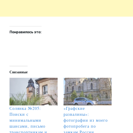
Понравилось это:
Связанные
Солянка №205:
«Графские
Поиски с
развалины»:
минимальными
фотографии из моего
шансами, письмо
фотопробега по
транспортникам и
замкам России