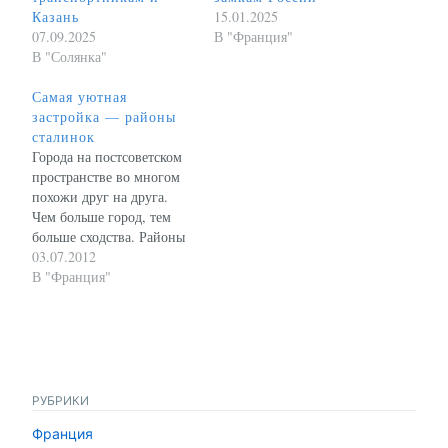
Казань
15.01.2025
07.09.2025
В "Франция"
В "Солянка"
Самая уютная
застройка — районы
сталинок
Города на постсоветском
пространстве во многом
похожи друг на друга.
Чем больше город, тем
больше сходства. Районы
тоже похожи. Проехав
03.07.2012
вчера на велосипеде по
В "Франция"
угрюмо-панельным
казанским "кварталам", я
задумался, а какие же
районы наших городов
комфортнее всего для
жизни? Новостройки,
РУБРИКИ
пусть даже элитные -
Франция
далеко не всегда. Если это