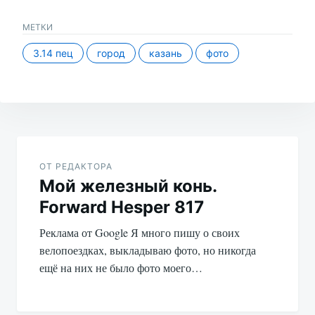
не…
МЕТКИ
3.14 пец
город
казань
фото
Навигация
по
ОТ РЕДАКТОРА
Мой железный конь.
записям
Forward Hesper 817
Реклама от Google Я много пишу о своих
велопоездках, выкладываю фото, но никогда
ещё на них не было фото моего…