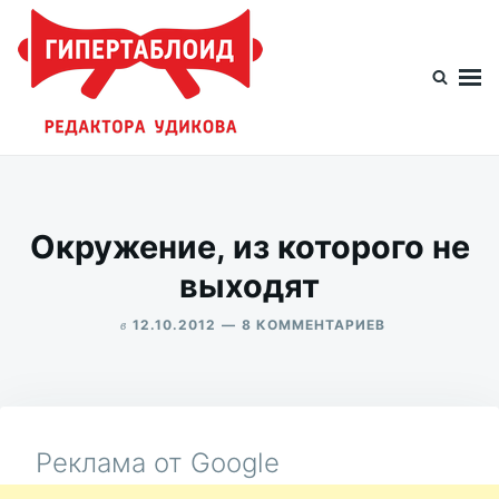
Перейти
Искать:
к
содержимому
Гипертаблоид редактора Удикова
Фотоблог человека мира
Окружение, из которого не
выходят
в
К
12.10.2012
8 КОММЕНТАРИЕВ
ЗАПИСИ
ALEKSANDR
ОКРУЖЕНИЕ,
UDIKOV
ИЗ
КОТОРОГО
НЕ
ВЫХОДЯТ
Реклама от Google