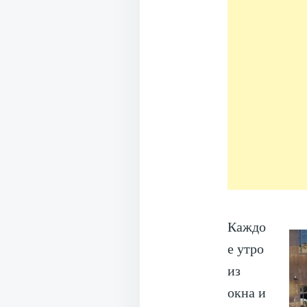
Каждо
е утро
из
окна и