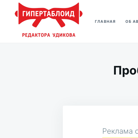
Перейти
Искать:
к
ГЛАВНАЯ
ОБ А
содержимому
Гипертаблоид редактора Удико
Фотоблог человека мира
Про
Реклама о