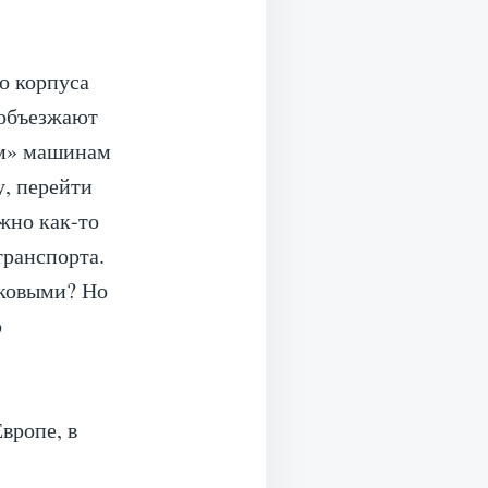
о корпуса
 объезжают
вым» машинам
у, перейти
жно как-то
транспорта.
иковыми? Но
о
вропе, в