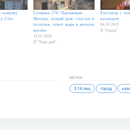
о нашему
Солянка 270: Пылающая
Разговор с т
у Côte
Москва, новый дом, счастье и
казанцем
позитив, ответ жаре и мелочи
04.03.2015
жизни
В "Город"
14.07.2026
В "Тема дня"
МЕТКИ
3.14 пец
город
каз