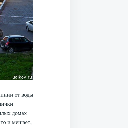
линии от воды
нички
илых домах
это и мешает,