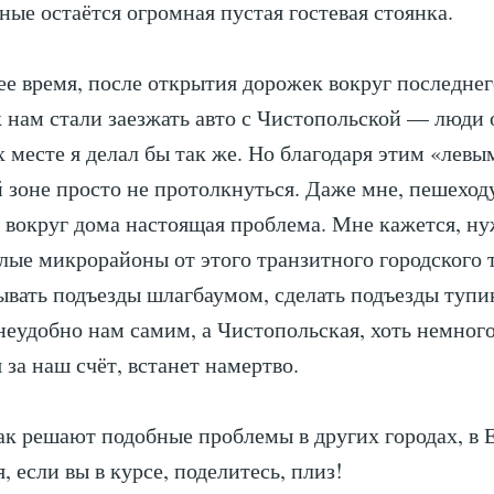
дные остаётся огромная пустая гостевая стоянка.
ее время, после открытия дорожек вокруг последнег
 нам стали заезжать авто с Чистопольской — люди
х месте я делал бы так же. Но благодаря этим «ле
й зоне просто не протолкнуться. Даже мне, пешеход
 вокруг дома настоящая проблема. Мне кажется, ну
ые микрорайоны от этого транзитного городского 
ывать подъезды шлагбаумом, сделать подъезды туп
 неудобно нам самим, а Чистопольская, хоть немног
 за наш счёт, встанет намертво.
ак решают подобные проблемы в других городах, в Е
 если вы в курсе, поделитесь, плиз!