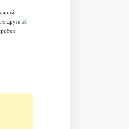
лачной
го друга
 пробки