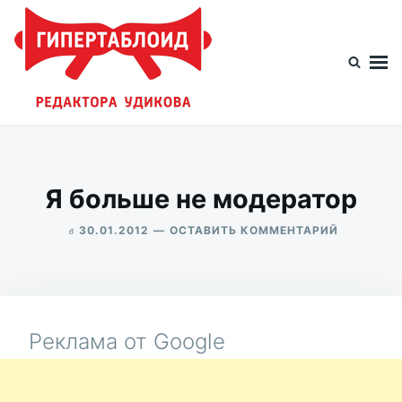
Перейти
Искать:
к
содержимому
Гипертаблоид редактора Удикова
Фотоблог человека мира
Я больше не модератор
в
ДЛЯ
30.01.2012
ОСТАВИТЬ КОММЕНТАРИЙ
Я
ALEKSANDR
БОЛЬШЕ
UDIKOV
НЕ
МОДЕРАТ
Реклама от Google