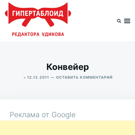
Перейти
Искать:
к
содержимому
Гипертаблоид редактора Удикова
Фотоблог человека мира
Конвейер
в
ДЛЯ
12.12.2011
ОСТАВИТЬ КОММЕНТАРИЙ
КОНВЕЙЕР
ALEKSANDR
UDIKOV
Реклама от Google