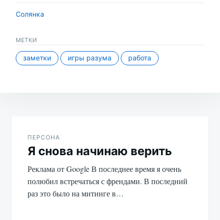
Солянка
МЕТКИ
заметки
игры разума
работа
Навигация
по
ПЕРСОНА
Я снова начинаю верить
записям
Реклама от Google В последнее время я очень
полюбил встречаться с френдами. В последний
раз это было на митинге в…