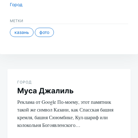
Город
МЕТКИ
казань
фото
Навигация
по
ГОРОД
Муса Джалиль
записям
Реклама от Google По-моему, этот памятник
такой же символ Казани, как Спасская башня
кремля, башня Сююмбике, Кул-шариф или
колокольня Богoявленского…