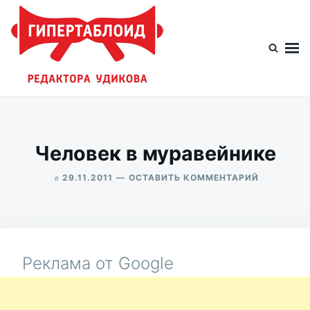
Перейти
Искать:
к
содержимому
Гипертаблоид редактора Удикова
Фотоблог человека мира
Человек в муравейнике
в
ДЛЯ
29.11.2011
ОСТАВИТЬ КОММЕНТАРИЙ
ЧЕЛОВЕК
ALEKSANDR
В
UDIKOV
МУРАВЕЙ
Реклама от Google