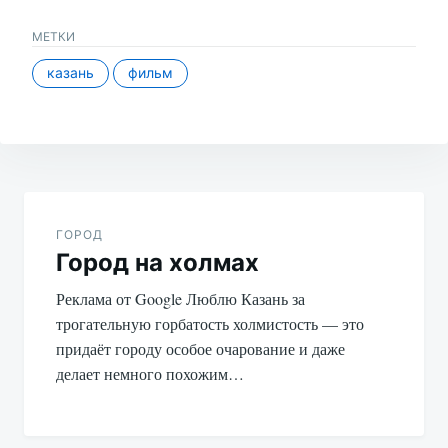
МЕТКИ
казань
фильм
Навигация
по
ГОРОД
Город на холмах
записям
Реклама от Google Люблю Казань за
трогательную горбатость холмистость — это
придаёт городу особое очарование и даже
делает немного похожим…