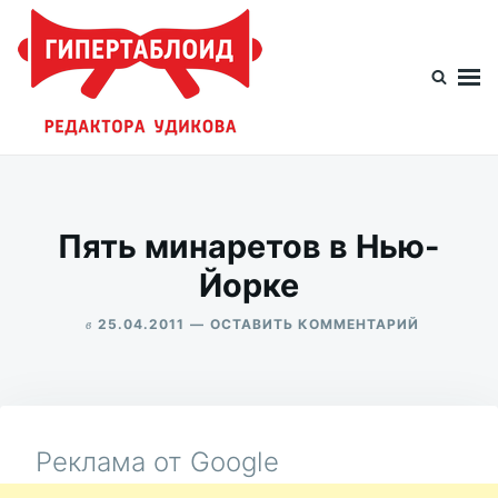
Перейти
Искать:
к
содержимому
Гипертаблоид редактора Удикова
Фотоблог человека мира
Пять минаретов в Нью-
Йорке
в
ДЛЯ
25.04.2011
ОСТАВИТЬ КОММЕНТАРИЙ
ПЯТЬ
ALEKSANDR
МИНАРЕТ
UDIKOV
В
НЬЮ-
ЙОРКЕ
Реклама от Google