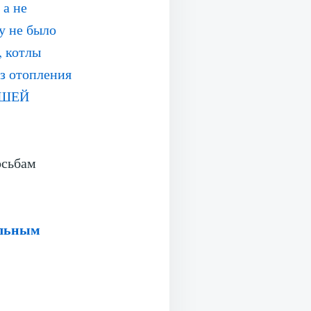
 а не
у не было
, котлы
ез отопления
АШЕЙ
осьбам
ельным