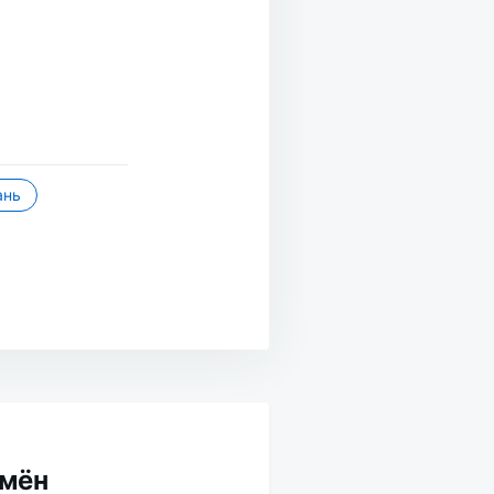
ань
емён