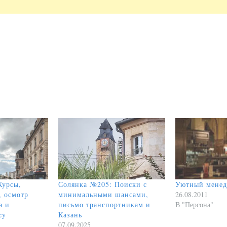
Курсы,
Солянка №205: Поиски с
Уютный мене
, осмотр
минимальными шансами,
26.08.2011
а и
письмо транспортникам и
В "Персона"
cy
Казань
07.09.2025