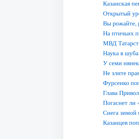
Казанская пе
Открытый уро
Вы рожайте, 
На птичьих п
МВД Татарст
Наука в шуба
У семи нянек
Не злите пра
Фурсенко поп
Глава Приво
Погаснет ли 
Снега зимой 
Казанцев по