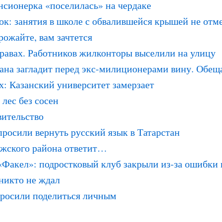
нсионерка «поселилась» на чердаке
к: занятия в школе с обвалившейся крышей не отм
рожайте, вам зачтется
равах. Работников жилконторы выселили на улицу
ана загладит перед экс-милиционерами вину. Обе
х: Казанский университет замерзает
 лес без сосен
вительство
росили вернуть русский язык в Татарстан
лжского района ответит…
«Факел»: подростковый клуб закрыли из-за ошибки 
никто не ждал
просили поделиться личным