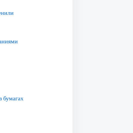
енили
щаниями
в бумагах