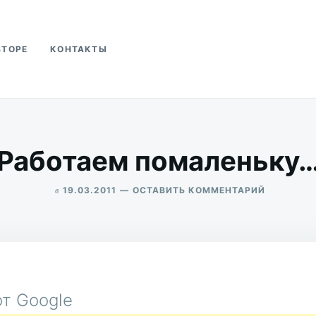
ВТОРЕ
КОНТАКТЫ
ва
Работаем помаленьку
в
ДЛЯ
19.03.2011
ОСТАВИТЬ КОММЕНТАРИЙ
РАБОТАЕ
ALEKSANDR
ПОМАЛЕН
UDIKOV
т Google