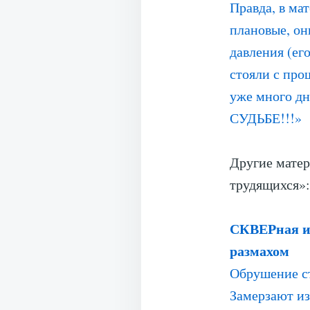
Правда, в ма
плановые, он
давления (его
стояли с про
уже много 
СУДЬБЕ!!!»
Другие матер
трудящихся»:
СКВЕРная ис
размахом
Обрушение ст
Замерзают из