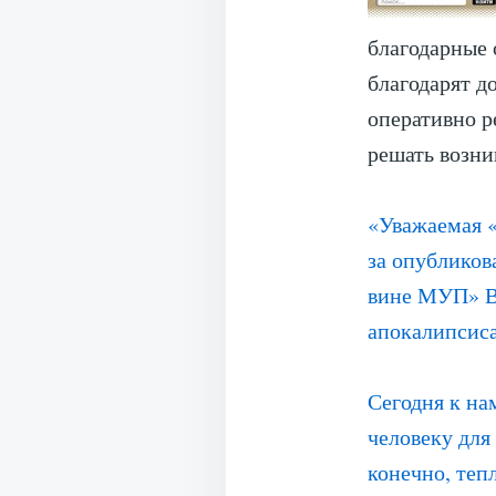
благодарные 
благодарят д
оперативно р
решать возн
«Уважаемая «
за опубликов
вине МУП» Во
апокалипсис
Сегодня к на
человеку для
конечно, теп