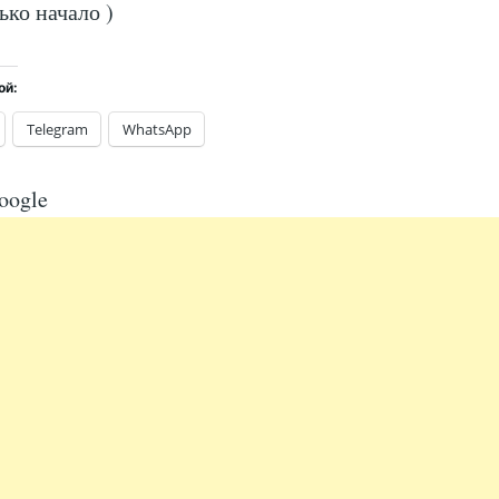
ько начало )
ой:
Telegram
WhatsApp
oogle