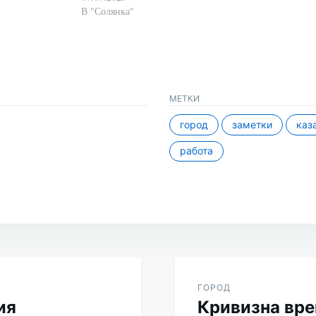
В "Солянка"
МЕТКИ
город
заметки
каз
работа
ГОРОД
ия
Кривизна вр