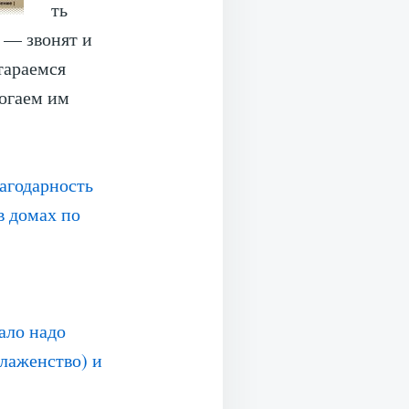
ть
 — звонят и
стараемся
могаем им
агодарность
в домах по
ало надо
блаженство) и