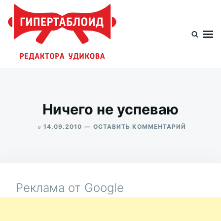
Перейти
Искать:
к
содержимому
Гипертаблоид редактора Удикова
Фотоблог человека мира
Ничего не успеваю
в
ДЛЯ
14.09.2010
ОСТАВИТЬ КОММЕНТАРИЙ
НИЧЕГО
ALEKSANDR
НЕ
UDIKOV
УСПЕВАЮ
Реклама от Google