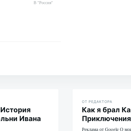
В "Россия"
я
ОТ РЕДАКТОРА
 История
Как я брал Ка
льни Ивана
Приключения
Реклама от Google О м