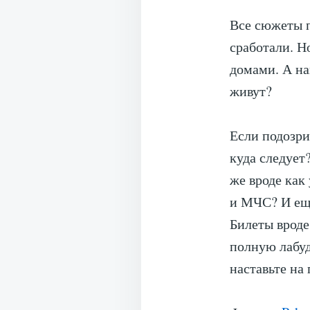
Все сюжеты п
сработали. Н
домами. А на
живут?
Если подозри
куда следует
же вроде как
и МЧС? И ещё
Билеты вроде
полную лабуд
наставьте на