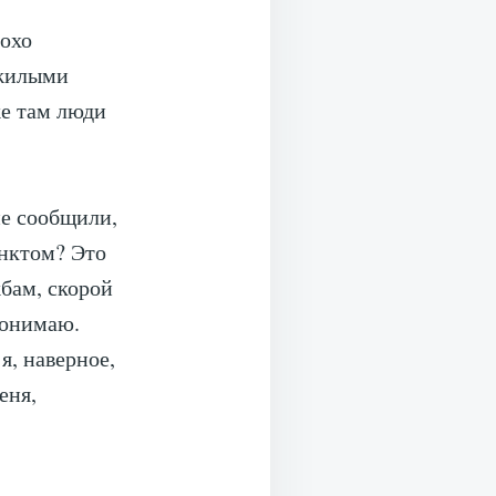
лохо
 жилыми
же там люди
не сообщили,
унктом? Это
жбам, скорой
понимаю.
я, наверное,
еня,