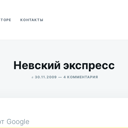
ВТОРЕ
КОНТАКТЫ
ва
Невский экспресс
в
К
30.11.2009
4 КОММЕНТАРИЯ
ЗАПИСИ
ALEKSANDR
НЕВСКИЙ
UDIKOV
ЭКСПРЕСС
т Google