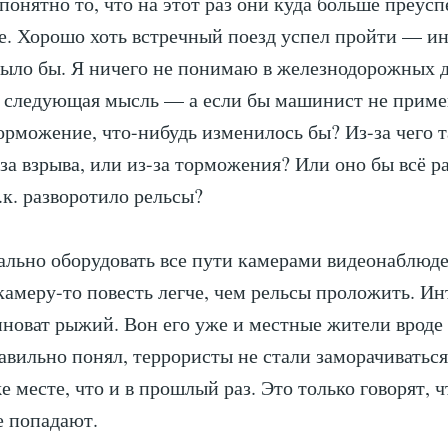
понятно то, что на этот раз они куда больше преусп
е. Хорошо хоть встречный поезд успел пройти — ин
ыло бы. Я ничего не понимаю в железнодорожных д
т следующая мысль — а если бы машинист не прим
орможение, что-нибудь изменилось бы? Из-за чего 
за взрыва, или из-за торможения? Или оно бы всё р
.к. разворотило рельсы?
ально оборудовать все пути камерами видеонаблюд
камеру-то повесть легче, чем рельсы проложить. И
виноват рыжий. Вон его уже и местные жители вроде 
равильно понял, террористы не стали заморачиватьс
е месте, что и в прошлый раз. Это только говорят, 
е попадают.