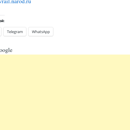
vrail.narod.ru
ой:
Telegram
WhatsApp
oogle