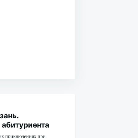
зань.
 абитуриента
оих приключениях при