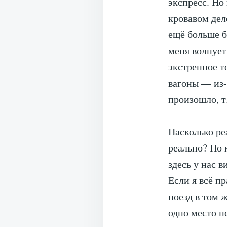
экспресс. Но 
кровавом дел
ещё больше б
меня волнуе
экстренное т
вагоны — из-
произошло, т
Насколько ре
реально? Но 
здесь у нас 
Если я всё п
поезд в том ж
одно место н