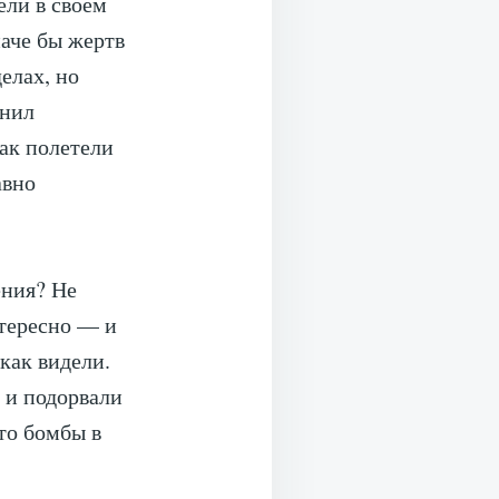
ели в своём
аче бы жертв
елах, но
енил
так полетели
авно
ения? Не
нтересно — и
как видели.
я и подорвали
что бомбы в