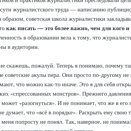
сути журналистского труда — написанию публицис
м образом, советская школа журналистики закладыв
как писать — это более важно, чем для кого и
что
ленность в образовании вела к тому, что журналис
ны в аудитории.
 не скажешь, пожалуй. Теперь я понимаю, почему т
 советские акулы пера. Они просто по-другому не
мают, что можно как-то иначе. Это я для себя откры
аких «спрессованных монстров». Прежнего давления 
 может «разогнуться». И не понимает, что же в его г
е думает, что «всё в порядке». Раскрыть ему свою т
 меня попросту не понял. Так, наверное, не понима
 разных галактик при первой встрече…