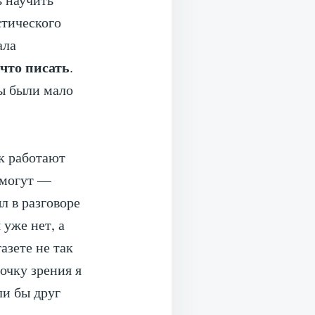
тического
ала
 что писать
.
ты были мало
ак работают
 могут —
л в разговоре
уже нет, а
азете не так
очку зрения я
ли бы друг