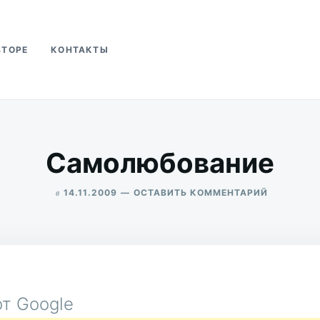
ВТОРЕ
КОНТАКТЫ
ва
Самолюбование
в
ДЛЯ
14.11.2009
ОСТАВИТЬ КОММЕНТАРИЙ
САМОЛЮБ
ALEKSANDR
UDIKOV
т Google