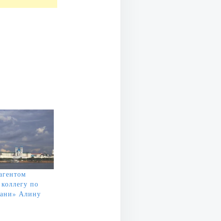
агентом
коллегу по
зани» Алину