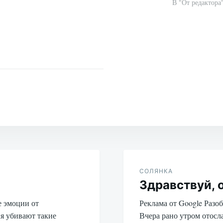
В "От редактора
СОЛЯНКА
Здравствуй, 
е эмоции от
Реклама от Google Разо
я убивают такие
Вчера рано утром отосл