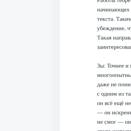
начинающих 
текста. Таки
убеждение, 
Такая направ
заинтересова
Зы: Точнее и
многоопытные
даже не пони
с одним из т
он всё ещё не
— он искренн
не смог — он
друга жители