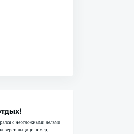
"
отдых!
брался с неотложными делами
ал верстальщице номер,