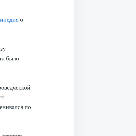
ипедия
о
азу
та было
роведческой
го
енивался по
ь научить