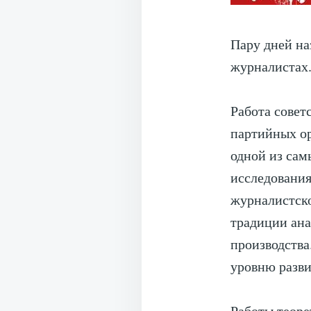
Пару дней на
журналистах.
Работа совет
партийных ор
одной из сам
исследования
журналистско
традиции ана
производства
уровню разви
Работы теоре