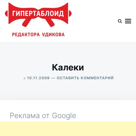
Перейти
Искать:
к
содержимому
Гипертаблоид редактора Удикова
Фотоблог человека мира
Калеки
в
ДЛЯ
10.11.2009
ОСТАВИТЬ КОММЕНТАРИЙ
КАЛЕКИ
ALEKSANDR
UDIKOV
Реклама от Google