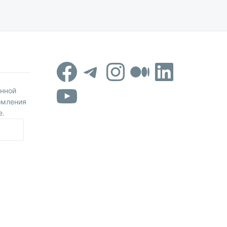
Facebook
Telegram
Instagram
Средни
Linked
YouTube
онной
омления
е.