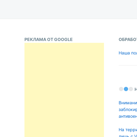
записей
РЕКЛАМА ОТ GOOGLE
ОБРАБО
Наша по
Внимани
заблоки
антивое
На терр
лишь с 