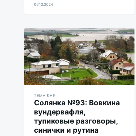
06.12.2024
Aleksandr
Udikov
ТЕМА ДНЯ
Солянка №93: Вовкина
вундервафля,
тупиковые разговоры,
синички и рутина