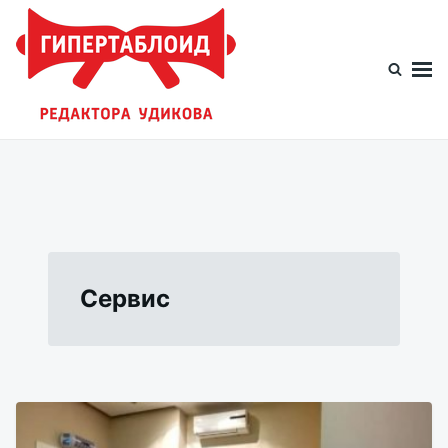
Перейти
Искать:
к
содержимому
Гипертаблоид редактора Удикова
Фотоблог человека мира
Сервис