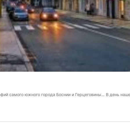
афий самого южного города Боснии и Герцеговины… В день наш