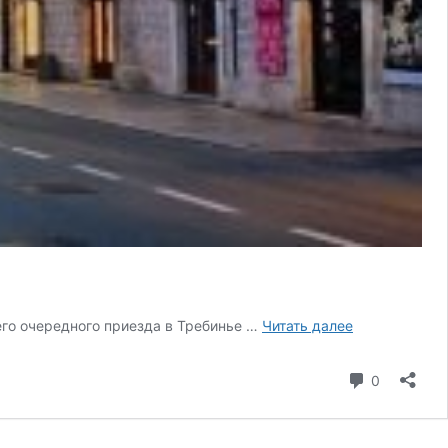
Красное
его очередного приезда в Требинье …
Читать далее
солнце
Требинье
коммента
0