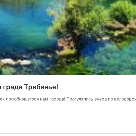
 града Требинье!
так полюбившегося нам города! Прогулялись вчера по велодор