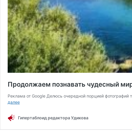
Продолжаем познавать чудесный мир
Реклама от Google Делюсь очередной порцией фотографий 
Продолжаем
далее
познавать
чудесный
Гипертаблоид редактора Удикова
мир
града